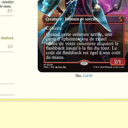
 cimetière
 de mana.
2/1
s
flashback
2/1
Illus.
Gal Or