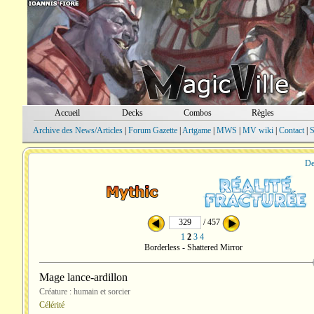
Accueil
Decks
Combos
Règles
Archive des News/Articles
|
Forum Gazette
|
Artgame
|
MWS
|
MV wiki
|
Contact
|
S
De
/ 457
1
2
3
4
Borderless - Shattered Mirror
Mage lance-ardillon
Créature : humain et sorcier
Célérité