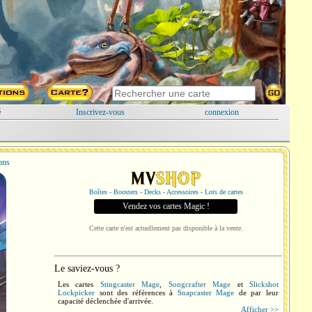
é
Inscrivez-vous
connexion
ions
Boîtes - Boosters - Decks - Accessoires - Lots de cartes
Vendez vos cartes Magic !
Cette carte n'est actuellement pas disponible à la vente.
Le saviez-vous ?
Les cartes
Stingcaster Mage
,
Songcrafter Mage
et
Slickshot
Lockpicker
sont des références à
Snapcaster Mage
de par leur
capacité déclenchée d'arrivée.
Afficher >>