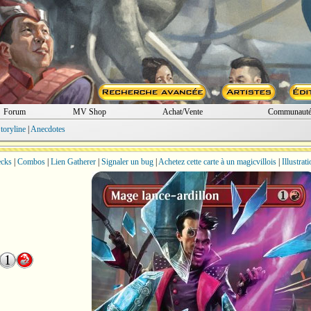
Forum
MV Shop
Achat/Vente
Communaut
toryline
|
Anecdotes
cks
|
Combos
|
Lien Gatherer
|
Signaler un bug
|
Achetez cette carte à un magicvillois
|
Illustrat