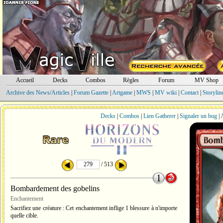
Accueil
Decks
Combos
Règles
Forum
MV Shop
Archive des News/Articles
|
Forum Gazette
|
Artgame
|
MWS
|
MV wiki
|
Contact
|
Storylin
Decks
|
Combos
|
Lien Gatherer
|
Signaler un bug
|
A
/ 513
Bombardement des gobelins
Enchantement
Sacrifiez une créature : Cet enchantement inflige 1 blessure à n'importe
quelle cible.