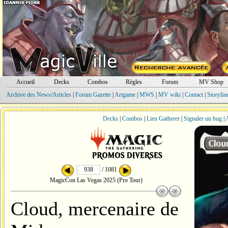
Accueil
Decks
Combos
Règles
Forum
MV Shop
Archive des News/Articles
|
Forum Gazette
|
Artgame
|
MWS
|
MV wiki
|
Contact
|
Storylin
Decks
|
Combos
|
Lien Gatherer
|
Signaler un bug
|
A
/ 1081
MagicCon Las Vegas 2025 (Pro Tour)
Cloud, mercenaire de