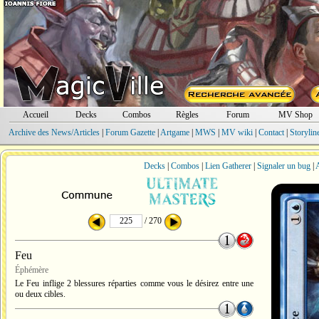
Accueil
Decks
Combos
Règles
Forum
MV Shop
Archive des News/Articles
|
Forum Gazette
|
Artgame
|
MWS
|
MV wiki
|
Contact
|
Storylin
Decks
|
Combos
|
Lien Gatherer
|
Signaler un bug
|
A
/ 270
Feu
Éphémère
Le Feu inflige 2 blessures réparties comme vous le désirez entre une
ou deux cibles.