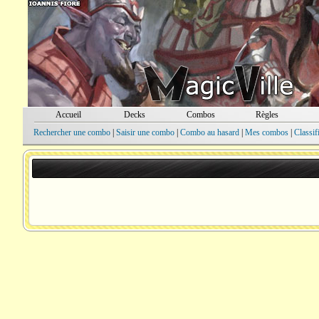
Accueil
Decks
Combos
Règles
Rechercher une combo
|
Saisir une combo
|
Combo au hasard
|
Mes combos
|
Classif