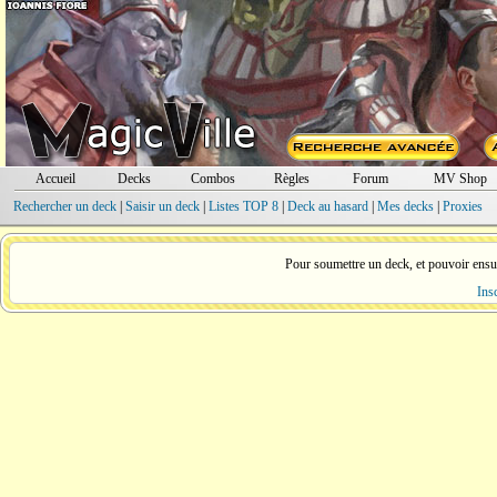
Accueil
Decks
Combos
Règles
Forum
MV Shop
Rechercher un deck
|
Saisir un deck
|
Listes TOP 8
|
Deck au hasard
|
Mes decks
|
Proxies
Pour soumettre un deck, et pouvoir ensuite 
Ins