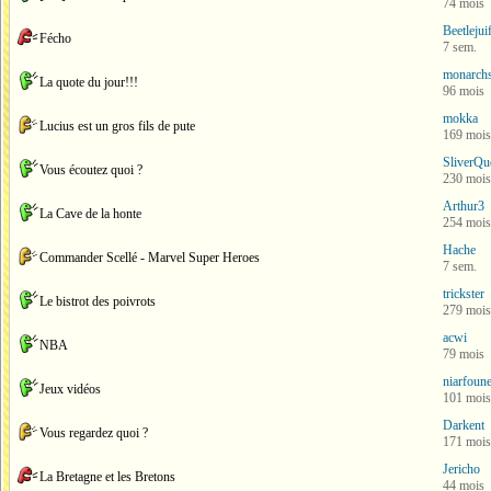
74 mois
Beetlejui
Fécho
7 sem.
monarch
La quote du jour!!!
96 mois
mokka
Lucius est un gros fils de pute
169 mois
SliverQu
Vous écoutez quoi ?
230 mois
Arthur3
La Cave de la honte
254 mois
Hache
Commander Scellé - Marvel Super Heroes
7 sem.
trickster
Le bistrot des poivrots
279 mois
acwi
NBA
79 mois
niarfoune
Jeux vidéos
101 mois
Darkent
Vous regardez quoi ?
171 mois
Jericho
La Bretagne et les Bretons
44 mois