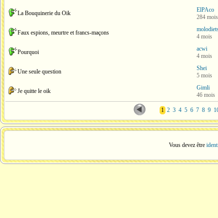
ElPAco
La Bouquinerie du Oik
284 mois
molodiet
Faux espions, meurtre et francs-maçons
4 mois
acwi
Pourquoi
4 mois
Shei
Une seule question
5 mois
Gimli
Je quitte le oik
46 mois
1
2
3
4
5
6
7
8
9
1
Vous devez être
ident