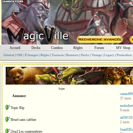
Accueil
Decks
Combos
Règles
Forum
MV Shop
Général
|
OIK
|
Échanges
|
Règles
|
Tournois
|
Rumeurs
|
Decks
|
Vintage
|
Legacy
|
Premodern
Sujet
canard99
Annonce
37 mois
molodiet
Topic Rip
9 mois
ml59110
Bruel sans caféine
2 mois
JuanElEs
[Jeu] Les contrepétries