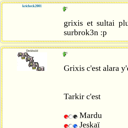
kricheck2001
grixis et sultai p
surbrok3n :p
Deckbuild
Grixis c'est alara y
Tarkir c'est
Mardu
Jeskaï