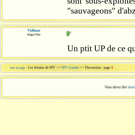
sont sous-exploité
"sauvageons" d'abza
Vidhaar
MagicVille
Un ptit UP de ce qu'
-
Les forums de MV
>>
MV Gazette
>> Discussion : page
1
haut de page
Vous devez être
ident