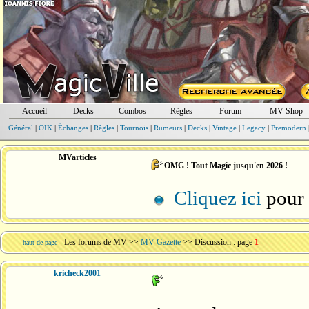
Accueil
Decks
Combos
Règles
Forum
MV Shop
Général
|
OIK
|
Échanges
|
Règles
|
Tournois
|
Rumeurs
|
Decks
|
Vintage
|
Legacy
|
Premodern
MVarticles
OMG ! Tout Magic jusqu'en 2026 !
Cliquez ici
pour l
-
Les forums de MV
>>
MV Gazette
>> Discussion : page
1
haut de page
kricheck2001