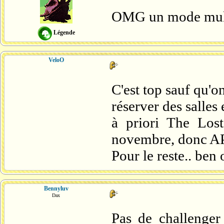
OMG un mode mul
Légende
VeloO
C'est top sauf qu'o
réserver des salles 
à priori The Los
novembre, donc AP
Pour le reste.. ben 
Bennyluv
Dax
Pas de challenger