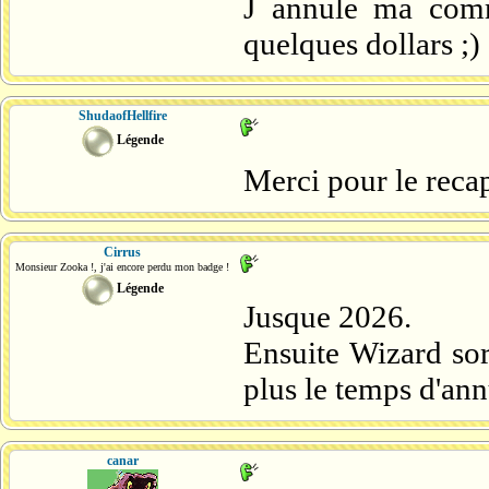
J annule ma com
quelques dollars ;)
ShudaofHellfire
Légende
Merci pour le reca
Cirrus
Monsieur Zooka !, j'ai encore perdu mon badge !
Légende
Jusque 2026.
Ensuite Wizard so
plus le temps d'an
canar