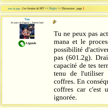
-
Les forums de MV
>>
Règles
>> Discussion : page
1
haut de page
Van
Au pays de Pagnol !, Santon-land
Tu ne peux pas acti
mana et le process
Légende
possibilité d'acti
pas (601.2g). Drai
capacité de tes ter
tenu de l'utilise
coffres. En conséq
coffres car c'est 
ignorée.