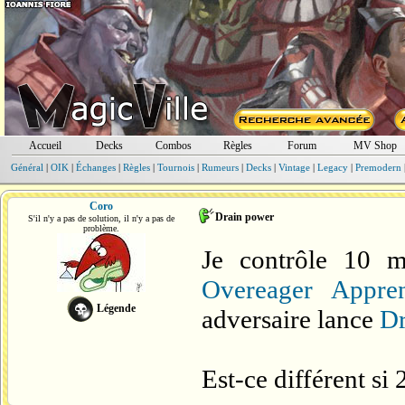
Accueil
Decks
Combos
Règles
Forum
MV Shop
Général
|
OIK
|
Échanges
|
Règles
|
Tournois
|
Rumeurs
|
Decks
|
Vintage
|
Legacy
|
Premodern
Coro
Drain power
S'il n'y a pas de solution, il n'y a pas de
problème.
Je contrôle 10 m
Overeager Appren
Légende
adversaire lance
Dr
Est-ce différent si