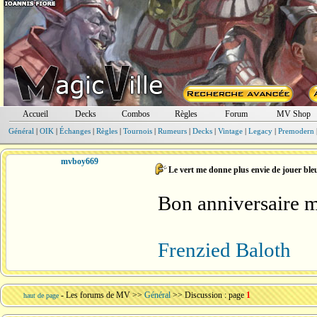
Accueil
Decks
Combos
Règles
Forum
MV Shop
Général
|
OIK
|
Échanges
|
Règles
|
Tournois
|
Rumeurs
|
Decks
|
Vintage
|
Legacy
|
Premodern
mvboy669
Le vert me donne plus envie de jouer ble
Bon anniversaire 
Frenzied Baloth
-
Les forums de MV
>>
Général
>> Discussion : page
1
haut de page