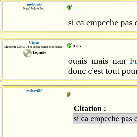
molodiets
Kneel before Zod!
si ca empeche pas d
Cirrus
Alors
Monsieur Zooka !, j'ai encore perdu mon badge !
Légende
ouais mais nan
F
donc c'est tout pourr
mvboy669
Citation :
si ca empeche pas d