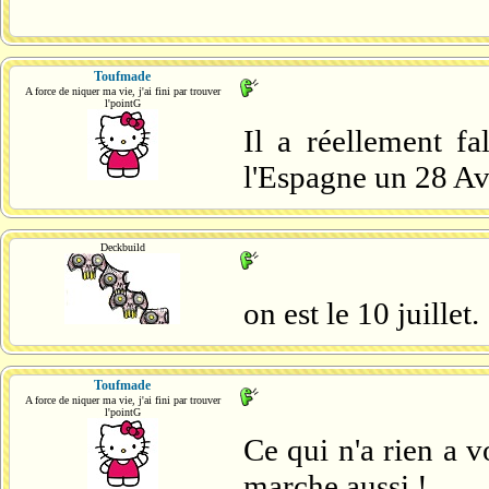
Toufmade
A force de niquer ma vie, j'ai fini par trouver
l'pointG
Il a réellement fa
l'Espagne un 28 Avr
Deckbuild
on est le 10 juillet.
Toufmade
A force de niquer ma vie, j'ai fini par trouver
l'pointG
Ce qui n'a rien a v
marche aussi !