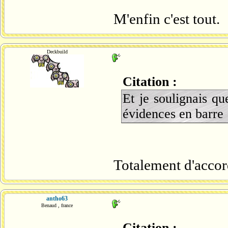
M'enfin c'est tout.
Deckbuild
Citation :
Et je soulignais qu
évidences en barre
Totalement d'accord
antho63
Benaud , france
Citation :