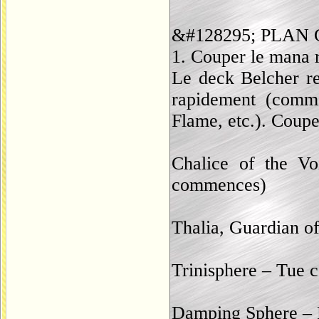
&#128295; PLA
1. Couper le mana r
Le deck Belcher re
rapidement (comme
Flame, etc.). Coupe
Chalice of the V
commences)
Thalia, Guardian of
Trinisphere – Tue 
Damping Sphere – Ra