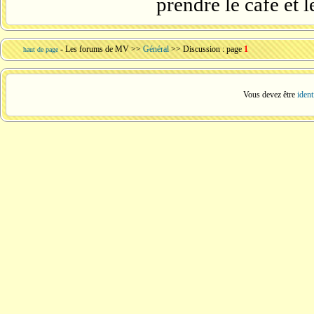
prendre le café et le
-
Les forums de MV
>>
Général
>> Discussion : page
1
haut de page
Vous devez être
ident