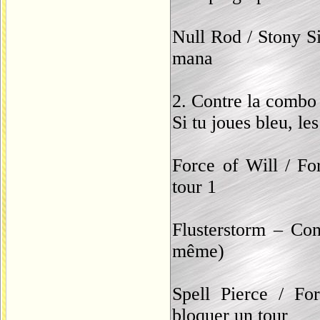
Null Rod / Stony Si
mana
2. Contre la combo
Si tu joues bleu, les
Force of Will / F
tour 1
Flusterstorm – Con
même)
Spell Pierce / Fo
bloquer un tour