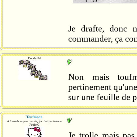
Je drafte, donc
commander, ça co
Deckbuild
Non mais toufm
pertinement qu'une
sur une feuille de pa
Toufmade
A force de niquer ma vie, j'ai fini par trouver
l'pointG
Je trolle mais pas