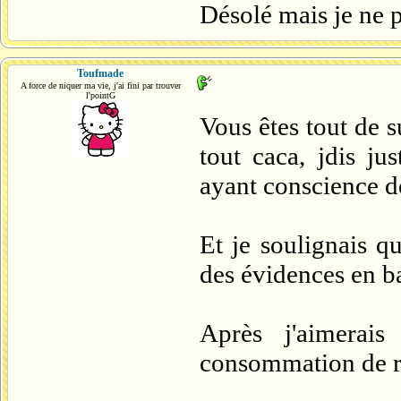
Désolé mais je ne p
Toufmade
A force de niquer ma vie, j'ai fini par trouver
l'pointG
Vous êtes tout de su
tout caca, jdis j
ayant conscience de
Et je soulignais q
des évidences en ba
Après j'aimerais
consommation de re