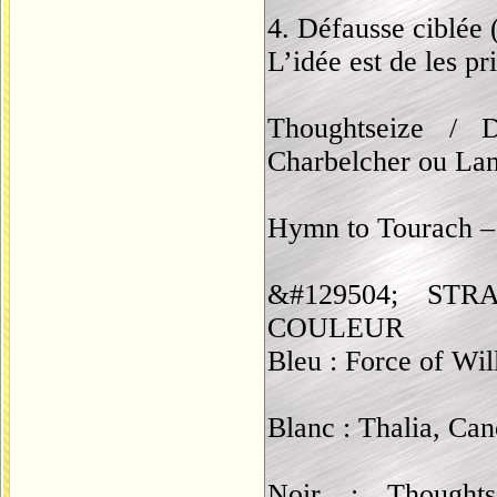
4. Défausse ciblée (
L’idée est de les p
Thoughtseize / 
Charbelcher ou La
Hymn to Tourach – P
&#129504; ST
COULEUR
Bleu : Force of Wil
Blanc : Thalia, Can
Noir : Thoughtse