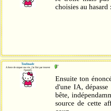
choisies au hasard 
Toufmade
A force de niquer ma vie, j'ai fini par trouver
l'pointG
Ensuite ton énonc
d'une IA, dépasse c
bête, indépendamme
source de cette af