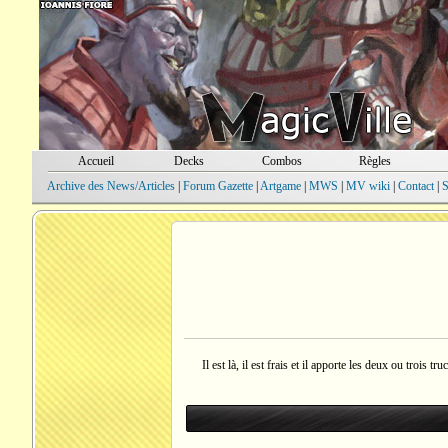
Accueil
Decks
Combos
Règles
Archive des News/Articles
|
Forum Gazette
|
Artgame
|
MWS
|
MV wiki
|
Contact
|
S
Il est là, il est frais et il apporte les deux ou trois 