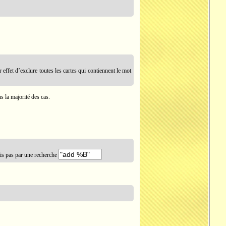
effet d’exclure toutes les cartes qui contiennent le mot
s la majorité des cas.
s pas par une recherche