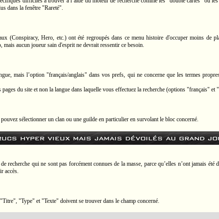
cifiques difficiles à trouver à l’aide du moteur de recherche comme les "double cartes" ou les 
us dans la fenêtre "Rareté".
aux (Conspiracy, Hero, etc.) ont été regroupés dans ce menu histoire d'occuper moins de pl
 mais aucun joueur sain d'esprit ne devrait ressentir ce besoin.
ingue, mais l’option "français/anglais" dans vos prefs, qui ne concerne que les termes propres 
s pages du site et non la langue dans laquelle vous effectuez la recherche (options "français" et 
 pouvez sélectionner un clan ou une guilde en particulier en survolant le bloc concerné.
rucs hyper vieux mais jamais dévoilés au grand jo
ur de recherche qui ne sont pas forcément connues de la masse, parce qu’elles n’ont jamais été 
ir accès.
 "Titre", "Type" et "Texte" doivent se trouver dans le champ concerné.