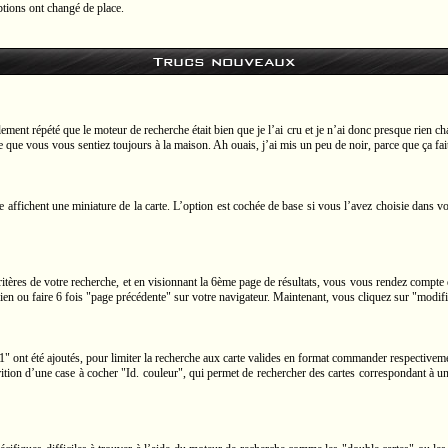
ptions ont changé de place.
Trucs nouveaux
ment répété que le moteur de recherche était bien que je l’ai cru et je n’ai donc presque rien cha
ble que vous vous sentiez toujours à la maison. Ah ouais, j’ai mis un peu de noir, parce que ça fai
he affichent une miniature de la carte. L’option est cochée de base si vous l’avez choisie dans 
tères de votre recherche, et en visionnant la 6ème page de résultats, vous vous rendez compte
 rien ou faire 6 fois "page précédente" sur votre navigateur. Maintenant, vous cliquez sur "modifi
" ont été ajoutés, pour limiter la recherche aux carte valides en format commander respectivem
ition d’une case à cocher "Id. couleur", qui permet de rechercher des cartes correspondant à un