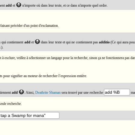
nnent
add
et
n'importe où dans leur texte, et ce dans n'importe quel ordre.
faisant précéder d'un point d'exclamation.
s qui contiennent
add
et
dans leur texte et qui ne contiennent pas
additio
(Ce qui aura pour 
.).
à exclure, veillez à sélectionner un langage pour la recherche, sinon ça ne fonctionnera pas dan
 pour signifier au moteur de rechercher l’expression entière.
ntiennent
add
. Ainsi,
Deathrite Shaman
sera trouvé par une recherche
mai
seule recherche.