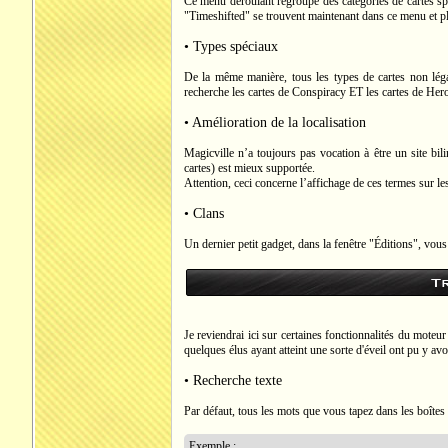
Ce menu déroulant regroupe des catégories de cartes spé
"Timeshifted" se trouvent maintenant dans ce menu et pl
• Types spéciaux
De la même manière, tous les types de cartes non lég
recherche les cartes de Conspiracy ET les cartes de Hero,
• Amélioration de la localisation
Magicville n’a toujours pas vocation à être un site bil
cartes) est mieux supportée.
Attention, ceci concerne l’affichage de ces termes sur le
• Clans
Un dernier petit gadget, dans la fenêtre "Éditions", vous
T
Je reviendrai ici sur certaines fonctionnalités du mote
quelques élus ayant atteint une sorte d'éveil ont pu y avo
• Recherche texte
Par défaut, tous les mots que vous tapez dans les boîtes
Exemple :