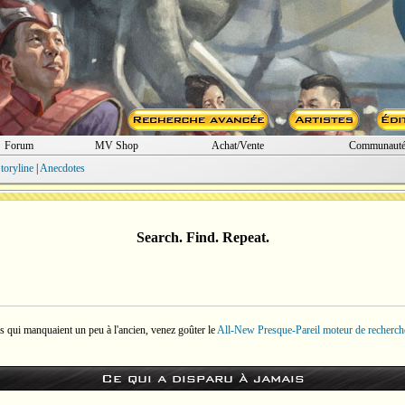
Forum
MV Shop
Achat/Vente
Communaut
toryline
|
Anecdotes
Search. Find. Repeat.
trucs qui manquaient un peu à l'ancien, venez goûter le
All-New Presque-Pareil moteur de recherc
Ce qui a disparu à jamais