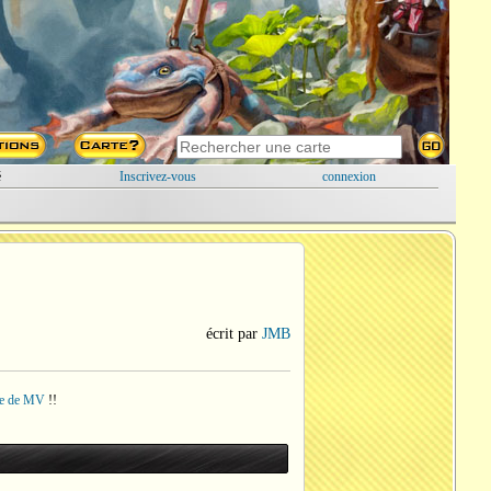
é
Inscrivez-vous
connexion
écrit par
JMB
he de MV
!!