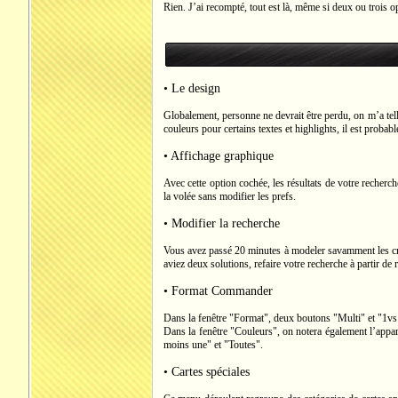
Rien. J’ai recompté, tout est là, même si deux ou trois o
• Le design
Globalement, personne ne devrait être perdu, on m’a telle
couleurs pour certains textes et highlights, il est proba
• Affichage graphique
Avec cette option cochée, les résultats de votre recherc
la volée sans modifier les prefs.
• Modifier la recherche
Vous avez passé 20 minutes à modeler savamment les cri
aviez deux solutions, refaire votre recherche à partir de
• Format Commander
Dans la fenêtre "Format", deux boutons "Multi" et "1vs1
Dans la fenêtre "Couleurs", on notera également l’appar
moins une" et "Toutes".
• Cartes spéciales