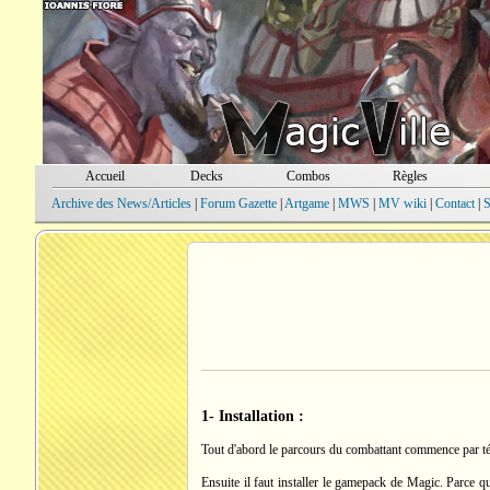
Accueil
Decks
Combos
Règles
Archive des News/Articles
|
Forum Gazette
|
Artgame
|
MWS
|
MV wiki
|
Contact
|
S
1- Installation :
Tout d'abord le parcours du combattant commence par télé
Ensuite il faut installer le gamepack de Magic. Parce 