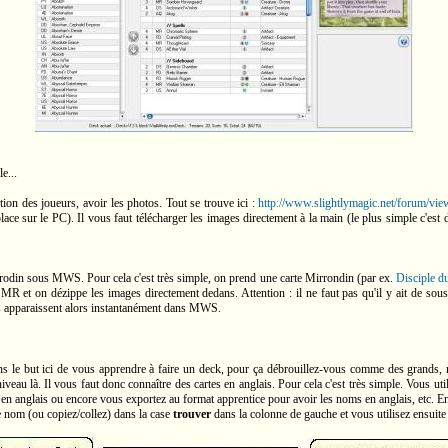
e...
ion des joueurs, avoir les photos. Tout se trouve ici :
http://www.slightlymagic.net/forum/v
ace sur le PC). Il vous faut télécharger les images directement à la main (le plus simple c'est 
rrodin sous MWS. Pour cela c'est très simple, on prend une carte Mirrondin (par ex.
Disciple d
R et on dézippe les images directement dedans. Attention : il ne faut pas qu'il y ait de sous-
s apparaissent alors instantanément dans MWS.
s dans le but ici de vous apprendre à faire un deck, pour ça débrouillez-vous comme des grand
iveau là. Il vous faut donc connaître des cartes en anglais. Pour cela c'est très simple. Vous 
 en anglais ou encore vous exportez au format apprentice pour avoir les noms en anglais, etc. E
e nom (ou copiez/collez) dans la case
trouver
dans la colonne de gauche et vous utilisez ensuite 