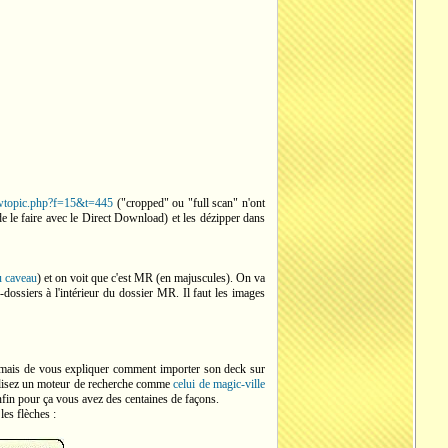
iewtopic.php?f=15&t=445
("cropped" ou "full scan" n'ont
de le faire avec le Direct Download) et les dézipper dans
u caveau
) et on voit que c'est MR (en majuscules). On va
dossiers à l'intérieur du dossier MR. Il faut les images
s, mais de vous expliquer comment importer son deck sur
utilisez un moteur de recherche comme
celui de magic-ville
nfin pour ça vous avez des centaines de façons.
les flèches :