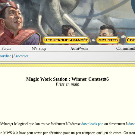
Forum
MV Shop
Achat/Vente
Communaut
toryline
|
Anecdotes
Magic Work Station : Winner Contest#6
Prise en main
charger le logiciel que l'on trouve facilement à l'adresse
downloads.php
ou directement à
dow
que MWS à la base peut servir par définition pour un peu n'importe quel jeu de cartes. On tro