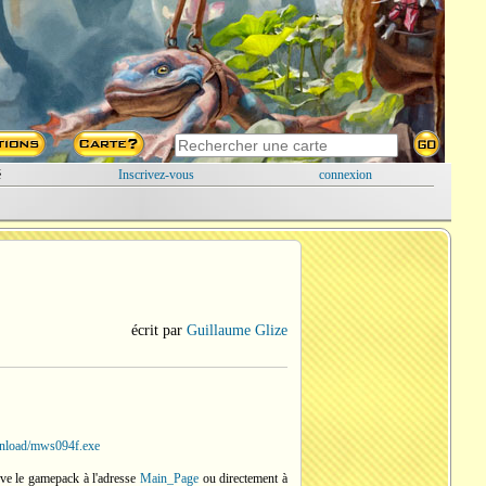
é
Inscrivez-vous
connexion
écrit par
Guillaume Glize
nload/mws094f.exe
uve le gamepack à l'adresse
Main_Page
ou directement à