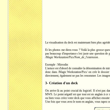
La visualisation du deck est maintenant bien plus agréabl
Et les photos me direz-vous ? Voilà la plus grosse quest
pas beaucoup d'importance c'est juste une question de pl
/Magic Workstation/Pics/Nom_de_l'extension
.
Exemple : Mirrodin
L'astuce est d'abord de connaître la dénomination de mi
donc dans /Magic Workstation/Pics/ on crée le dossier M
directement, également ne pas les renommer. Les image
3- Création d'un deck
On arrive là au point crucial du logiciel. Il n'est pa
MWS. Le point négatif est que tout est en anglais à ce n
ou bien vous créez votre deck que vous affichez ensuite
Une fois que vous avez le nom en anglais, vous tapez c