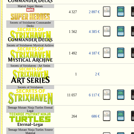
Marvel Super Heroes
4 327
2 897 €
Secrets of Strixhaven Commander
Decks
1 562
4 385 €
Secrets of Strixhaven Mystical Archive
1 492
4 187 €
Secrets of Strixhaven - Art Series
1
2 €
Secrets of Strixhaven
11 057
6 117 €
Teenage Mutant Ninja Turtles Eternal
Legal
264
686 €
Teenage Mutant Ninja Turtles Source
Material