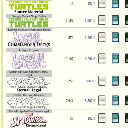
16
152 €
Teenage Mutant Ninja Turtles
3 108
1 984 €
Lorwyn Eclipsed Commander Decks
572
1 563 €
Lorwyn Eclipsed
10 107
8 298 €
Avatar: The Last Airbender Eternal-
Legal
759
3 069 €
Avatar: The Last Airbender
7 611
5 587 €
Marvel's Spider-Man Eternal-Legal
36
102 €