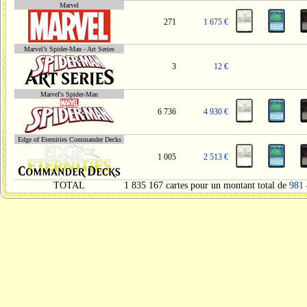
Marvel
271
1 675 €
Marvel’s Spider-Man - Art Series
3
12 €
Marvel's Spider-Man
6 736
4 930 €
Edge of Eternities Commander Decks
1 005
2 513 €
TOTAL
1 835 167 cartes pour un montant total de
981 