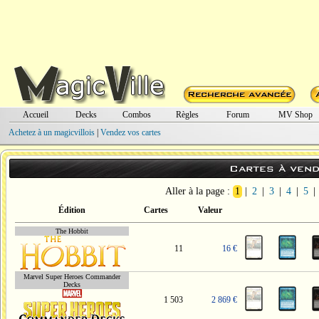
Accueil
Decks
Combos
Règles
Forum
MV Shop
Achetez à un magicvillois
|
Vendez vos cartes
Cartes à vend
Aller à la page :
1
|
2
|
3
|
4
|
5
|
Édition
Cartes
Valeur
The Hobbit
11
16 €
Marvel Super Heroes Commander
Decks
1 503
2 869 €