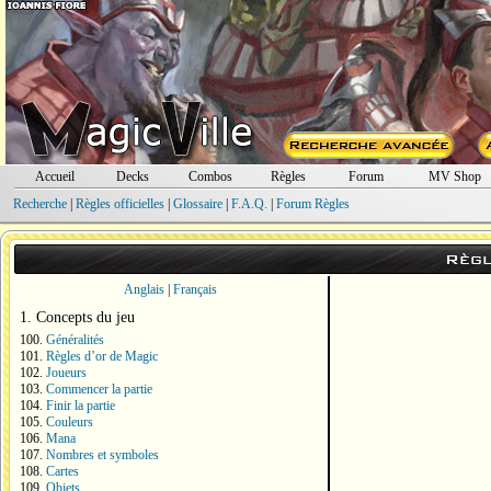
Accueil
Decks
Combos
Règles
Forum
MV Shop
Recherche
|
Règles officielles
|
Glossaire
|
F.A.Q.
|
Forum Règles
Règl
Anglais
|
Français
1. Concepts du jeu
100.
Généralités
101.
Règles d’or de Magic
102.
Joueurs
103.
Commencer la partie
104.
Finir la partie
105.
Couleurs
106.
Mana
107.
Nombres et symboles
108.
Cartes
109.
Objets