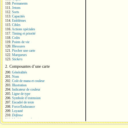
110.
Permanents
111.
Jetons
112.
Sorts
113.
Capacités
114.
Emblèmes
115.
Cibles
116.
Actions spéciales
117.
Timing et priorité
118.
Coûts
119.
Points de vie
120.
Blessures
121.
Piocher une carte
122.
Marqueurs
123.
Stickers
2. Composantes d’une carte
200.
Généralités
201.
Nom
202.
Coût de mana et couleur
203.
Illustration
204.
Indicateur de couleur
205.
Ligne de type
206.
Symbole d’extension
207.
Encadré de texte
208.
Force/Endurance
209.
Loyauté
210.
Defense
211.
Modificateur de main
212.
Modificateur de points de vie